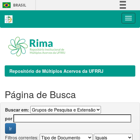
Skip
BRASIL
navigation
Simplifique!
Comunica BR
Participe
Acesso à informação
Legislação
Canais
Repositório de Múltiplos Acervos da UFRRJ
Página de Busca
Buscar em:
por
Filtros correntes: