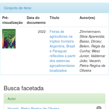
Conjunto de itens:
Pré-
Data do
Título
Autor(es)
visualização
documento
2022
Feiras de
Zimmermann,
agricultores na
Silvia Aparecida;
tríplice fronteira
Basso, Dirceu;
Argentina, Brasil
Belem, Régis da
e Paraguai:
Cunha; Wesz
reflexões a partir
Junior, Valdemar
dos sistemas
João; Vacarin,
agroalimentares
Pietra Regina de
localizados
Oliveira
Busca facetada
Autor
Vacarin, Pietra Regina de Oliveira
1