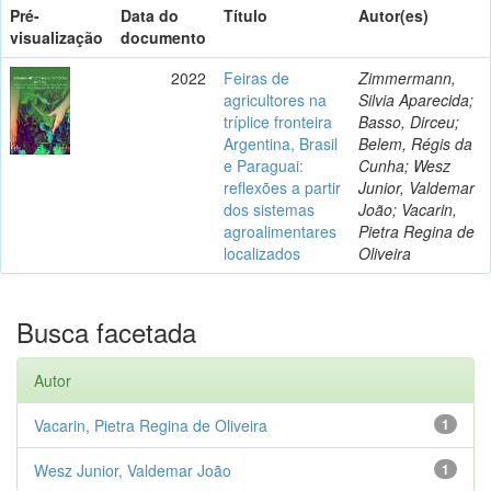
Pré-
Data do
Título
Autor(es)
visualização
documento
2022
Feiras de
Zimmermann,
agricultores na
Silvia Aparecida;
tríplice fronteira
Basso, Dirceu;
Argentina, Brasil
Belem, Régis da
e Paraguai:
Cunha; Wesz
reflexões a partir
Junior, Valdemar
dos sistemas
João; Vacarin,
agroalimentares
Pietra Regina de
localizados
Oliveira
Busca facetada
Autor
Vacarin, Pietra Regina de Oliveira
1
Wesz Junior, Valdemar João
1