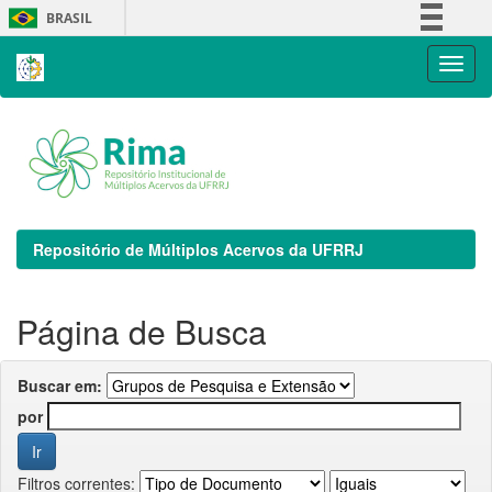
Skip
BRASIL
navigation
Simplifique!
Comunica BR
Participe
Acesso à informação
Legislação
Canais
Repositório de Múltiplos Acervos da UFRRJ
Página de Busca
Buscar em:
por
Filtros correntes: