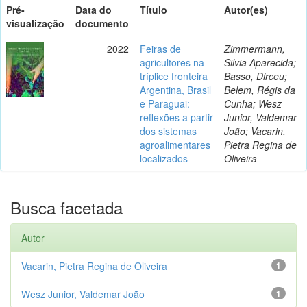
Pré-
Data do
Título
Autor(es)
visualização
documento
2022
Feiras de
Zimmermann,
agricultores na
Silvia Aparecida;
tríplice fronteira
Basso, Dirceu;
Argentina, Brasil
Belem, Régis da
e Paraguai:
Cunha; Wesz
reflexões a partir
Junior, Valdemar
dos sistemas
João; Vacarin,
agroalimentares
Pietra Regina de
localizados
Oliveira
Busca facetada
Autor
Vacarin, Pietra Regina de Oliveira
1
Wesz Junior, Valdemar João
1