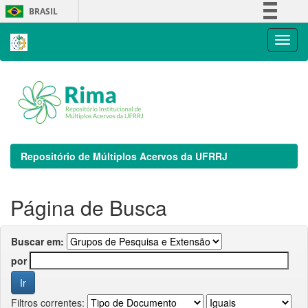
Skip
BRASIL
navigation
Simplifique!
Comunica BR
Participe
Acesso à informação
Legislação
Canais
Repositório de Múltiplos Acervos da UFRRJ
Página de Busca
Buscar em:
por
Filtros correntes: