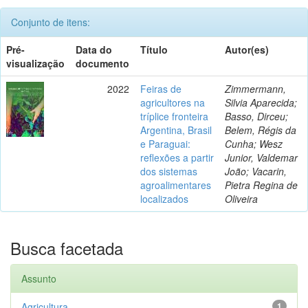
Conjunto de itens:
Pré-
Data do
Título
Autor(es)
visualização
documento
2022
Feiras de
Zimmermann,
agricultores na
Silvia Aparecida;
tríplice fronteira
Basso, Dirceu;
Argentina, Brasil
Belem, Régis da
e Paraguai:
Cunha; Wesz
reflexões a partir
Junior, Valdemar
dos sistemas
João; Vacarin,
agroalimentares
Pietra Regina de
localizados
Oliveira
Busca facetada
Assunto
Agricultura
1