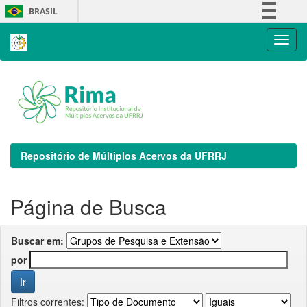
Skip
BRASIL
navigation
Simplifique!
Comunica BR
Participe
Acesso à informação
Legislação
Canais
Repositório de Múltiplos Acervos da UFRRJ
Página de Busca
Buscar em:
por
Filtros correntes: