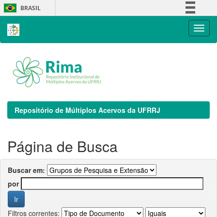
Skip
BRASIL
navigation
Simplifique!
Comunica BR
Participe
Acesso à informação
Legislação
Canais
Repositório de Múltiplos Acervos da UFRRJ
Página de Busca
Buscar em:
por
Filtros correntes: