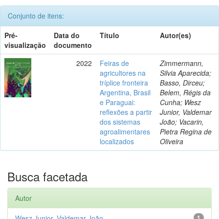
Conjunto de itens:
Pré-
Data do
Título
Autor(es)
visualização
documento
2022
Feiras de
Zimmermann,
agricultores na
Silvia Aparecida;
tríplice fronteira
Basso, Dirceu;
Argentina, Brasil
Belem, Régis da
e Paraguai:
Cunha; Wesz
reflexões a partir
Junior, Valdemar
dos sistemas
João; Vacarin,
agroalimentares
Pietra Regina de
localizados
Oliveira
Busca facetada
Autor
Wesz Junior, Valdemar João
1