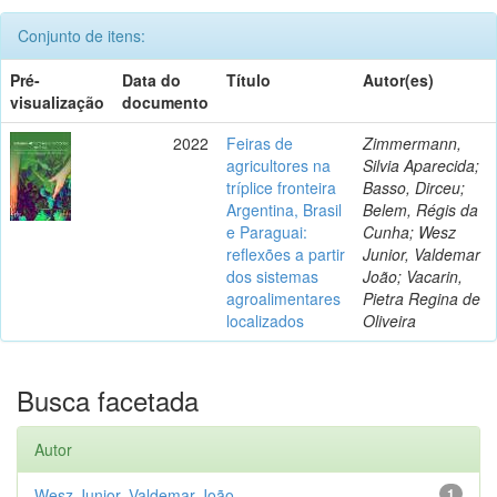
Conjunto de itens:
Pré-
Data do
Título
Autor(es)
visualização
documento
2022
Feiras de
Zimmermann,
agricultores na
Silvia Aparecida;
tríplice fronteira
Basso, Dirceu;
Argentina, Brasil
Belem, Régis da
e Paraguai:
Cunha; Wesz
reflexões a partir
Junior, Valdemar
dos sistemas
João; Vacarin,
agroalimentares
Pietra Regina de
localizados
Oliveira
Busca facetada
Autor
Wesz Junior, Valdemar João
1