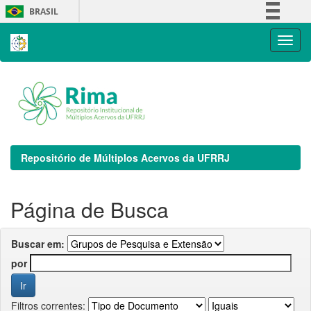
Skip
BRASIL
navigation
Simplifique!
Comunica BR
Participe
Acesso à informação
Legislação
Canais
Repositório de Múltiplos Acervos da UFRRJ
Página de Busca
Buscar em:
por
Filtros correntes: