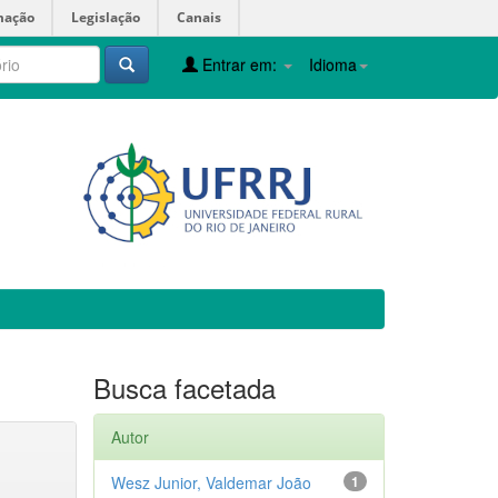
mação
Legislação
Canais
Entrar em:
Idioma
Busca facetada
Autor
Wesz Junior, Valdemar João
1