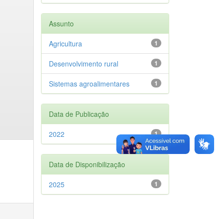
Assunto
Agricultura
1
Desenvolvimento rural
1
Sistemas agroalimentares
1
Data de Publicação
2022
1
Data de Disponibilização
2025
1