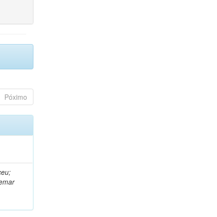
Póximo
ceu;
demar