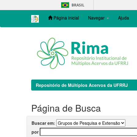
Skip
BRASIL
navigation
Página inicial
Navegar
Ajuda
Repositório de Múltiplos Acervos da UFRRJ
Página de Busca
Buscar em:
por