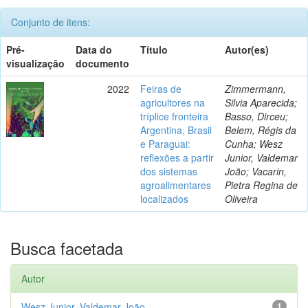
Conjunto de itens:
Pré-
Data do
Título
Autor(es)
visualização
documento
2022
Feiras de
Zimmermann,
agricultores na
Silvia Aparecida;
tríplice fronteira
Basso, Dirceu;
Argentina, Brasil
Belem, Régis da
e Paraguai:
Cunha; Wesz
reflexões a partir
Junior, Valdemar
dos sistemas
João; Vacarin,
agroalimentares
Pietra Regina de
localizados
Oliveira
Busca facetada
Autor
Wesz Junior, Valdemar João
1