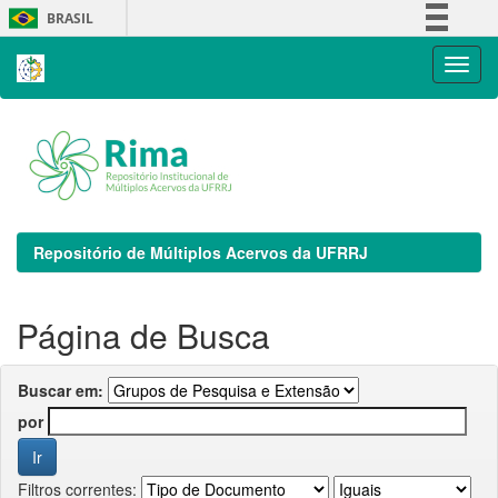
Skip
BRASIL
navigation
Simplifique!
Comunica BR
Participe
Acesso à informação
Legislação
Canais
Repositório de Múltiplos Acervos da UFRRJ
Página de Busca
Buscar em:
por
Filtros correntes: