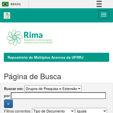
Skip
BRASIL
navigation
Simplifique!
Comunica BR
Participe
Acesso à informação
Legislação
Canais
Repositório de Múltiplos Acervos da UFRRJ
Página de Busca
Buscar em:
por
Filtros correntes: