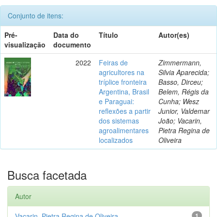
Conjunto de itens:
Pré-
Data do
Título
Autor(es)
visualização
documento
2022
Feiras de
Zimmermann,
agricultores na
Silvia Aparecida;
tríplice fronteira
Basso, Dirceu;
Argentina, Brasil
Belem, Régis da
e Paraguai:
Cunha; Wesz
reflexões a partir
Junior, Valdemar
dos sistemas
João; Vacarin,
agroalimentares
Pietra Regina de
localizados
Oliveira
Busca facetada
Autor
Vacarin, Pietra Regina de Oliveira
1