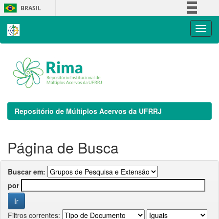
Skip
BRASIL
navigation
Simplifique!
Comunica BR
Participe
Acesso à informação
Legislação
Canais
Repositório de Múltiplos Acervos da UFRRJ
Página de Busca
Buscar em:
por
Filtros correntes: