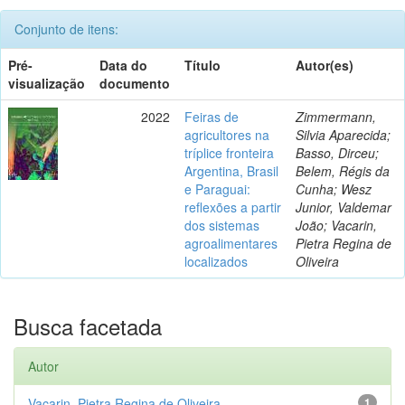
Conjunto de itens:
Pré-
Data do
Título
Autor(es)
visualização
documento
2022
Feiras de
Zimmermann,
agricultores na
Silvia Aparecida;
tríplice fronteira
Basso, Dirceu;
Argentina, Brasil
Belem, Régis da
e Paraguai:
Cunha; Wesz
reflexões a partir
Junior, Valdemar
dos sistemas
João; Vacarin,
agroalimentares
Pietra Regina de
localizados
Oliveira
Busca facetada
Autor
Vacarin, Pietra Regina de Oliveira
1