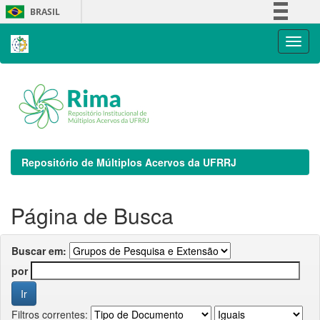
Skip
BRASIL
navigation
Simplifique!
Comunica BR
Participe
Acesso à informação
Legislação
Canais
Repositório de Múltiplos Acervos da UFRRJ
Página de Busca
Buscar em:
por
Filtros correntes: