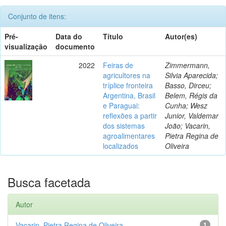
Conjunto de itens:
Pré-
Data do
Título
Autor(es)
visualização
documento
2022
Feiras de
Zimmermann,
agricultores na
Silvia Aparecida;
tríplice fronteira
Basso, Dirceu;
Argentina, Brasil
Belem, Régis da
e Paraguai:
Cunha; Wesz
reflexões a partir
Junior, Valdemar
dos sistemas
João; Vacarin,
agroalimentares
Pietra Regina de
localizados
Oliveira
Busca facetada
Autor
Vacarin, Pietra Regina de Oliveira
1