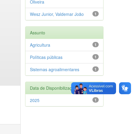
Oliveira
Wesz Junior, Valdemar João
1
Assunto
Agricultura
1
Políticas públicas
1
Sistemas agroalimentares
1
Data de Disponibilização
2025
1