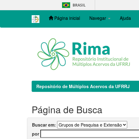
Skip
BRASIL
navigation
Página inicial
Navegar
Ajuda
Repositório de Múltiplos Acervos da UFRRJ
Página de Busca
Buscar em:
por