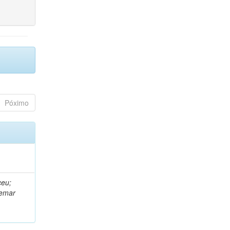
Póximo
ceu;
demar