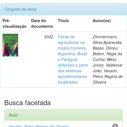
Conjunto de itens:
Pré-
Data do
Título
Autor(es)
visualização
documento
2022
Feiras de
Zimmermann,
agricultores na
Silvia Aparecida;
tríplice fronteira
Basso, Dirceu;
Argentina, Brasil
Belem, Régis da
e Paraguai:
Cunha; Wesz
reflexões a partir
Junior, Valdemar
dos sistemas
João; Vacarin,
agroalimentares
Pietra Regina de
localizados
Oliveira
Busca facetada
Autor
Vacarin, Pietra Regina de Oliveira
1