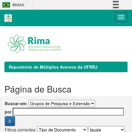
Skip
BRASIL
navigation
Simplifique!
Comunica BR
Participe
Acesso à informação
Legislação
Canais
Repositório de Múltiplos Acervos da UFRRJ
Página de Busca
Buscar em:
por
Filtros correntes: