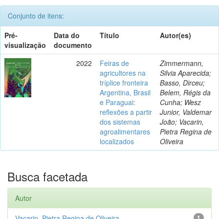
Conjunto de itens:
Pré-
Data do
Título
Autor(es)
visualização
documento
2022
Feiras de
Zimmermann,
agricultores na
Silvia Aparecida;
tríplice fronteira
Basso, Dirceu;
Argentina, Brasil
Belem, Régis da
e Paraguai:
Cunha; Wesz
reflexões a partir
Junior, Valdemar
dos sistemas
João; Vacarin,
agroalimentares
Pietra Regina de
localizados
Oliveira
Busca facetada
Autor
Vacarin, Pietra Regina de Oliveira
1