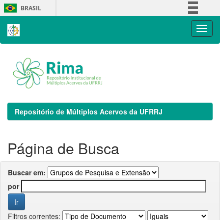
Skip
BRASIL
navigation
Simplifique!
Comunica BR
Participe
Acesso à informação
Legislação
Canais
Repositório de Múltiplos Acervos da UFRRJ
Página de Busca
Buscar em:
por
Filtros correntes: