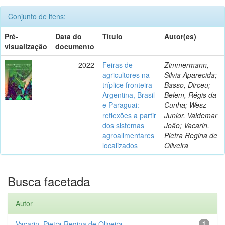
Conjunto de itens:
Pré-
Data do
Título
Autor(es)
visualização
documento
2022
Feiras de
Zimmermann,
agricultores na
Silvia Aparecida;
tríplice fronteira
Basso, Dirceu;
Argentina, Brasil
Belem, Régis da
e Paraguai:
Cunha; Wesz
reflexões a partir
Junior, Valdemar
dos sistemas
João; Vacarin,
agroalimentares
Pietra Regina de
localizados
Oliveira
Busca facetada
Autor
Vacarin, Pietra Regina de Oliveira
1