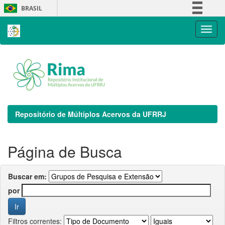
Skip
BRASIL
navigation
Simplifique!
Comunica BR
Participe
Acesso à informação
Legislação
Canais
Repositório de Múltiplos Acervos da UFRRJ
Página de Busca
Buscar em:
por
Filtros correntes: