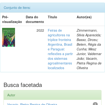
Conjunto de itens:
Pré-
Data do
Título
Autor(es)
visualização
documento
2022
Feiras de
Zimmermann,
agricultores na
Silvia Aparecida;
tríplice fronteira
Basso, Dirceu;
Argentina, Brasil
Belem, Régis da
e Paraguai:
Cunha; Wesz
reflexões a partir
Junior, Valdemar
dos sistemas
João; Vacarin,
agroalimentares
Pietra Regina de
localizados
Oliveira
Busca facetada
Autor
Vacarin, Pietra Regina de Oliveira
1