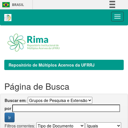
Skip
BRASIL
navigation
Simplifique!
Comunica BR
Participe
Acesso à informação
Legislação
Canais
Repositório de Múltiplos Acervos da UFRRJ
Página de Busca
Buscar em:
por
Filtros correntes: