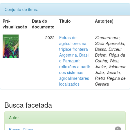
Conjunto de itens:
Pré-
Data do
Título
Autor(es)
visualização
documento
2022
Feiras de
Zimmermann,
agricultores na
Silvia Aparecida;
tríplice fronteira
Basso, Dirceu;
Argentina, Brasil
Belem, Régis da
e Paraguai:
Cunha; Wesz
reflexões a partir
Junior, Valdemar
dos sistemas
João; Vacarin,
agroalimentares
Pietra Regina de
localizados
Oliveira
Busca facetada
Autor
Basso, Dirceu
1