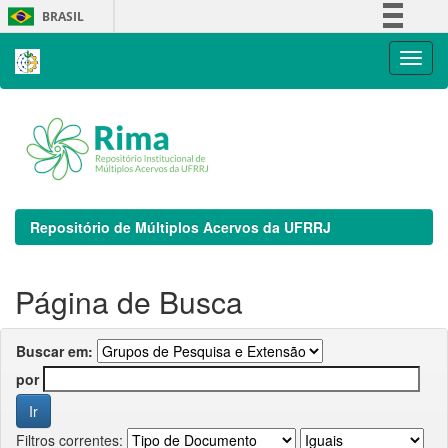
Skip
BRASIL
navigation
Simplifique!
Comunica BR
Participe
Acesso à informação
Legislação
Canais
Repositório de Múltiplos Acervos da UFRRJ
Página de Busca
Buscar em:
por
Filtros correntes: