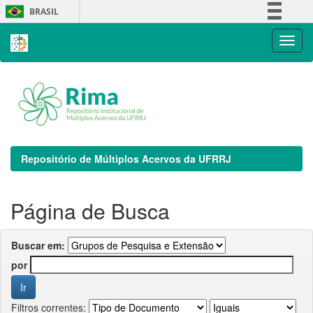
Skip
BRASIL
navigation
Simplifique!
Comunica BR
Participe
Acesso à informação
Legislação
Canais
Repositório de Múltiplos Acervos da UFRRJ
Página de Busca
Buscar em:
por
Filtros correntes: