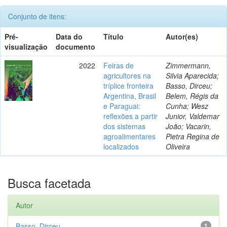
Conjunto de itens:
Pré-
Data do
Título
Autor(es)
visualização
documento
2022
Feiras de
Zimmermann,
agricultores na
Silvia Aparecida;
tríplice fronteira
Basso, Dirceu;
Argentina, Brasil
Belem, Régis da
e Paraguai:
Cunha; Wesz
reflexões a partir
Junior, Valdemar
dos sistemas
João; Vacarin,
agroalimentares
Pietra Regina de
localizados
Oliveira
Busca facetada
Autor
Basso, Dirceu
1