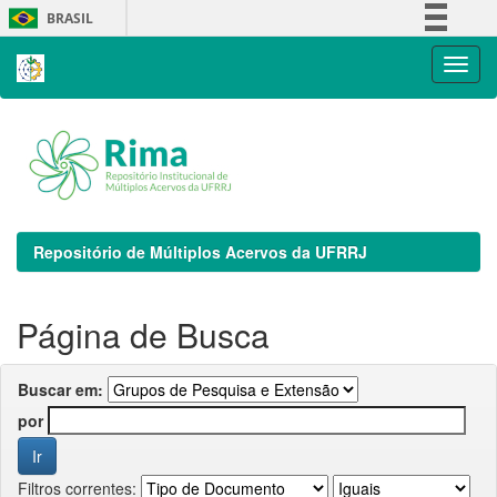
Skip
BRASIL
navigation
Simplifique!
Comunica BR
Participe
Acesso à informação
Legislação
Canais
Repositório de Múltiplos Acervos da UFRRJ
Página de Busca
Buscar em:
por
Filtros correntes: