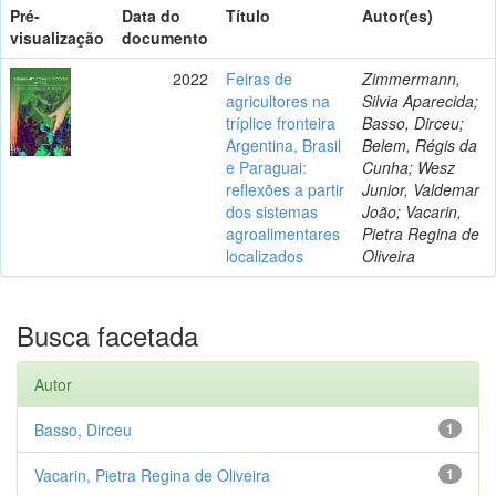
Pré-
Data do
Título
Autor(es)
visualização
documento
2022
Feiras de
Zimmermann,
agricultores na
Silvia Aparecida;
tríplice fronteira
Basso, Dirceu;
Argentina, Brasil
Belem, Régis da
e Paraguai:
Cunha; Wesz
reflexões a partir
Junior, Valdemar
dos sistemas
João; Vacarin,
agroalimentares
Pietra Regina de
localizados
Oliveira
Busca facetada
Autor
Basso, Dirceu
1
Vacarin, Pietra Regina de Oliveira
1