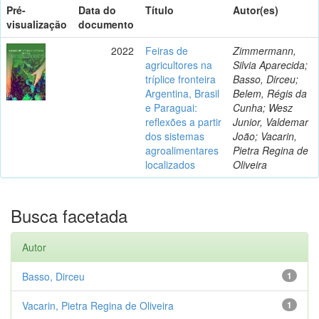
Pré-
Data do
Título
Autor(es)
visualização
documento
2022
Feiras de
Zimmermann,
agricultores na
Silvia Aparecida;
tríplice fronteira
Basso, Dirceu;
Argentina, Brasil
Belem, Régis da
e Paraguai:
Cunha; Wesz
reflexões a partir
Junior, Valdemar
dos sistemas
João; Vacarin,
agroalimentares
Pietra Regina de
localizados
Oliveira
Busca facetada
Autor
Basso, Dirceu
1
Vacarin, Pietra Regina de Oliveira
1