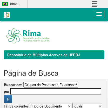
Skip
BRASIL
navigation
Simplifique!
Comunica BR
Participe
Acesso à informação
Legislação
Canais
Repositório de Múltiplos Acervos da UFRRJ
Página de Busca
Buscar em:
por
Filtros correntes: