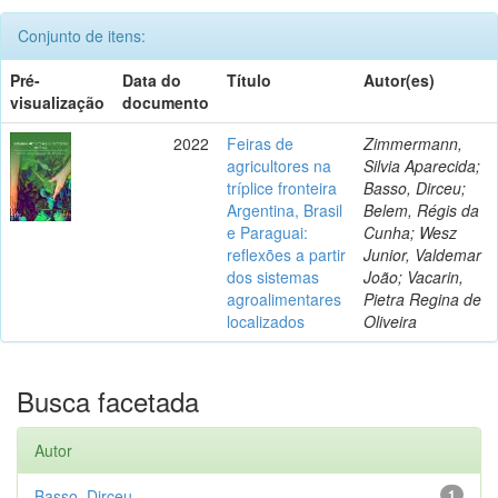
Conjunto de itens:
Pré-
Data do
Título
Autor(es)
visualização
documento
2022
Feiras de
Zimmermann,
agricultores na
Silvia Aparecida;
tríplice fronteira
Basso, Dirceu;
Argentina, Brasil
Belem, Régis da
e Paraguai:
Cunha; Wesz
reflexões a partir
Junior, Valdemar
dos sistemas
João; Vacarin,
agroalimentares
Pietra Regina de
localizados
Oliveira
Busca facetada
Autor
Basso, Dirceu
1