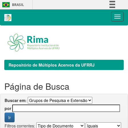
Skip
BRASIL
navigation
Simplifique!
Comunica BR
Participe
Acesso à informação
Legislação
Canais
Repositório de Múltiplos Acervos da UFRRJ
Página de Busca
Buscar em:
por
Filtros correntes: