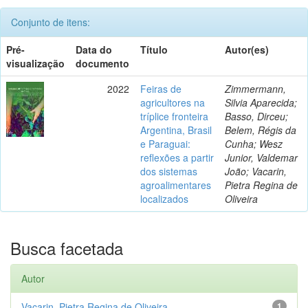
Conjunto de itens:
Pré-
Data do
Título
Autor(es)
visualização
documento
2022
Feiras de
Zimmermann,
agricultores na
Silvia Aparecida;
tríplice fronteira
Basso, Dirceu;
Argentina, Brasil
Belem, Régis da
e Paraguai:
Cunha; Wesz
reflexões a partir
Junior, Valdemar
dos sistemas
João; Vacarin,
agroalimentares
Pietra Regina de
localizados
Oliveira
Busca facetada
Autor
Vacarin, Pietra Regina de Oliveira
1