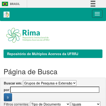
Skip
BRASIL
navigation
Simplifique!
Comunica BR
Participe
Acesso à informação
Legislação
Canais
Repositório de Múltiplos Acervos da UFRRJ
Página de Busca
Buscar em:
por
Filtros correntes: