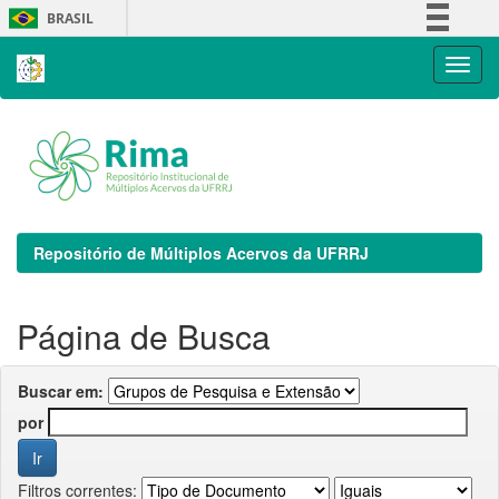
Skip
BRASIL
navigation
Simplifique!
Comunica BR
Participe
Acesso à informação
Legislação
Canais
Repositório de Múltiplos Acervos da UFRRJ
Página de Busca
Buscar em:
por
Filtros correntes: