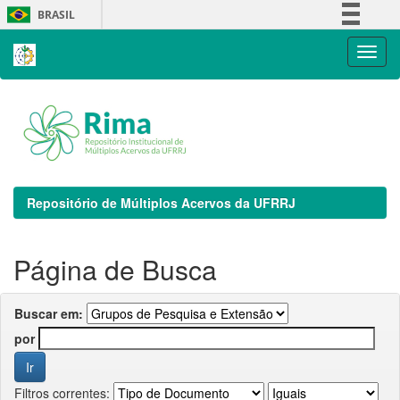
Skip
BRASIL
navigation
Simplifique!
Comunica BR
Participe
Acesso à informação
Legislação
Canais
Repositório de Múltiplos Acervos da UFRRJ
Página de Busca
Buscar em:
por
Filtros correntes: