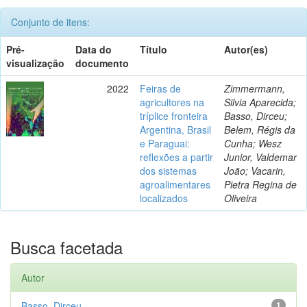
Conjunto de itens:
Pré-
Data do
Título
Autor(es)
visualização
documento
2022
Feiras de
Zimmermann,
agricultores na
Silvia Aparecida;
tríplice fronteira
Basso, Dirceu;
Argentina, Brasil
Belem, Régis da
e Paraguai:
Cunha; Wesz
reflexões a partir
Junior, Valdemar
dos sistemas
João; Vacarin,
agroalimentares
Pietra Regina de
localizados
Oliveira
Busca facetada
Autor
Basso, Dirceu
1