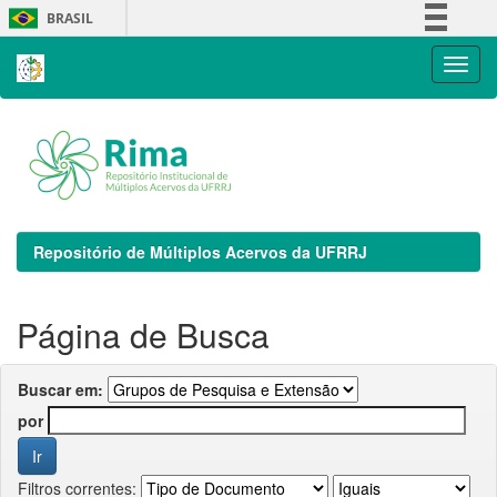
Skip
BRASIL
navigation
Simplifique!
Comunica BR
Participe
Acesso à informação
Legislação
Canais
Repositório de Múltiplos Acervos da UFRRJ
Página de Busca
Buscar em:
por
Filtros correntes: