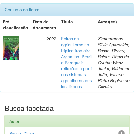
Conjunto de itens:
Pré-
Data do
Título
Autor(es)
visualização
documento
2022
Feiras de
Zimmermann,
agricultores na
Silvia Aparecida;
tríplice fronteira
Basso, Dirceu;
Argentina, Brasil
Belem, Régis da
e Paraguai:
Cunha; Wesz
reflexões a partir
Junior, Valdemar
dos sistemas
João; Vacarin,
agroalimentares
Pietra Regina de
localizados
Oliveira
Busca facetada
Autor
Basso, Dirceu
1