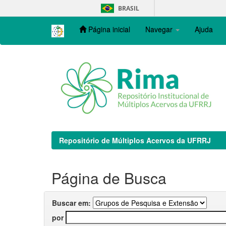
Skip
BRASIL
navigation
Página inicial
Navegar
Ajuda
Repositório de Múltiplos Acervos da UFRRJ
Página de Busca
Buscar em:
por