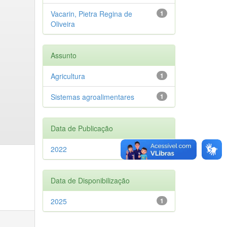
Vacarin, Pietra Regina de
1
Oliveira
Assunto
Agricultura
1
Sistemas agroalimentares
1
Data de Publicação
2022
1
Data de Disponibilização
2025
1