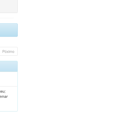
Póximo
ceu;
demar