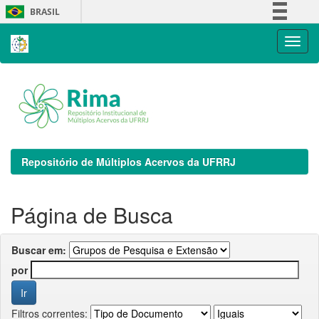
Skip
BRASIL
navigation
Simplifique!
Comunica BR
Participe
Acesso à informação
Legislação
Canais
Repositório de Múltiplos Acervos da UFRRJ
Página de Busca
Buscar em:
por
Filtros correntes: