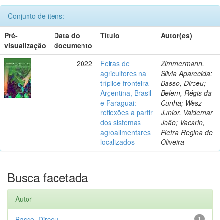
Conjunto de itens:
Pré-
Data do
Título
Autor(es)
visualização
documento
2022
Feiras de
Zimmermann,
agricultores na
Silvia Aparecida;
tríplice fronteira
Basso, Dirceu;
Argentina, Brasil
Belem, Régis da
e Paraguai:
Cunha; Wesz
reflexões a partir
Junior, Valdemar
dos sistemas
João; Vacarin,
agroalimentares
Pietra Regina de
localizados
Oliveira
Busca facetada
Autor
Basso, Dirceu
1