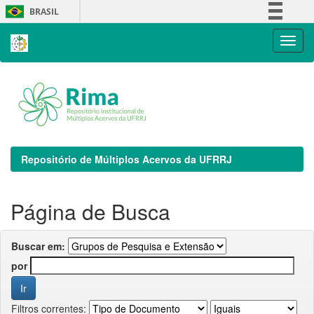
Skip
BRASIL
navigation
Simplifique!
Comunica BR
Participe
Acesso à informação
Legislação
Canais
Repositório de Múltiplos Acervos da UFRRJ
Página de Busca
Buscar em:
por
Filtros correntes: