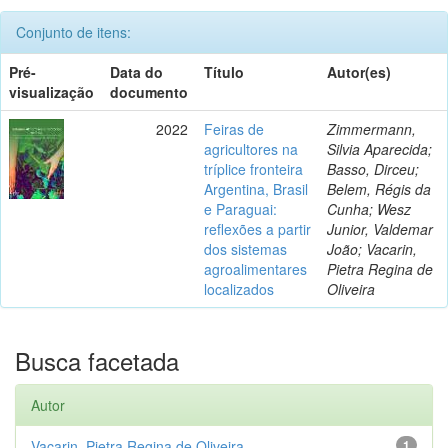
Conjunto de itens:
Pré-
Data do
Título
Autor(es)
visualização
documento
2022
Feiras de
Zimmermann,
agricultores na
Silvia Aparecida;
tríplice fronteira
Basso, Dirceu;
Argentina, Brasil
Belem, Régis da
e Paraguai:
Cunha; Wesz
reflexões a partir
Junior, Valdemar
dos sistemas
João; Vacarin,
agroalimentares
Pietra Regina de
localizados
Oliveira
Busca facetada
Autor
Vacarin, Pietra Regina de Oliveira
1