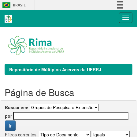
Skip
BRASIL
navigation
Simplifique!
Comunica BR
Participe
Acesso à informação
Legislação
Canais
Repositório de Múltiplos Acervos da UFRRJ
Página de Busca
Buscar em:
por
Filtros correntes: