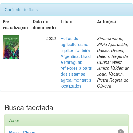
Conjunto de itens:
Pré-
Data do
Título
Autor(es)
visualização
documento
2022
Feiras de
Zimmermann,
agricultores na
Silvia Aparecida;
tríplice fronteira
Basso, Dirceu;
Argentina, Brasil
Belem, Régis da
e Paraguai:
Cunha; Wesz
reflexões a partir
Junior, Valdemar
dos sistemas
João; Vacarin,
agroalimentares
Pietra Regina de
localizados
Oliveira
Busca facetada
Autor
Basso, Dirceu
1