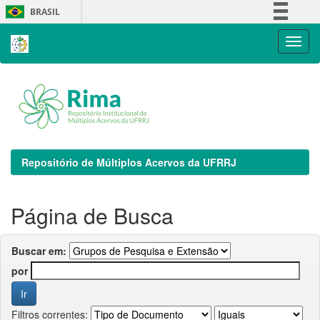
Skip
BRASIL
navigation
Simplifique!
Comunica BR
Participe
Acesso à informação
Legislação
Canais
Repositório de Múltiplos Acervos da UFRRJ
Página de Busca
Buscar em:
por
Filtros correntes: