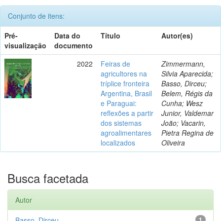
Conjunto de itens:
Pré-
Data do
Título
Autor(es)
visualização
documento
2022
Feiras de
Zimmermann,
agricultores na
Silvia Aparecida;
tríplice fronteira
Basso, Dirceu;
Argentina, Brasil
Belem, Régis da
e Paraguai:
Cunha; Wesz
reflexões a partir
Junior, Valdemar
dos sistemas
João; Vacarin,
agroalimentares
Pietra Regina de
localizados
Oliveira
Busca facetada
Autor
Basso, Dirceu
1