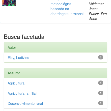
metodológica
Valdemar
baseada na
João;
abordagem territorial
Bühler, Eve
Anne
Busca facetada
Autor
Eloy, Ludivine
1
Assunto
Agricultura
1
Agricultura familiar
1
Desenvolvimento rural
1