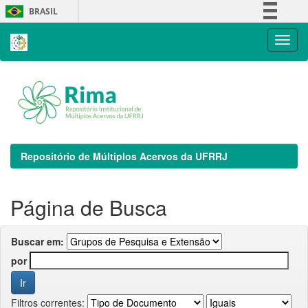
Skip
BRASIL
navigation
Simplifique!
Comunica BR
Participe
Acesso à informação
Legislação
Canais
Repositório de Múltiplos Acervos da UFRRJ
Página de Busca
Buscar em:
por
Filtros correntes: