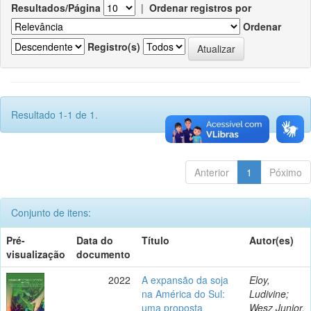
Resultados/Página
|
Ordenar registros por
Ordenar
Registro(s)
Resultado 1-1 de 1.
Anterior
1
Póximo
Conjunto de itens:
Pré-
Data do
Título
Autor(es)
visualização
documento
2022
A expansão da soja
Eloy,
na América do Sul:
Ludivine;
uma proposta
Wesz Junior,