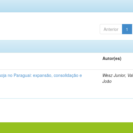
Anterior
1
Autor(es)
oja no Paraguai: expansão, consolidação e
Wesz Junior, V
João