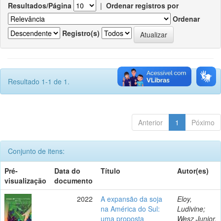
Resultados/Página
|
Ordenar registros por
Ordenar
Registro(s)
Resultado 1-1 de 1.
Anterior
1
Póximo
Conjunto de itens:
Pré-
Data do
Título
Autor(es)
visualização
documento
2022
A expansão da soja
Eloy,
na América do Sul:
Ludivine;
uma proposta
Wesz Junior,