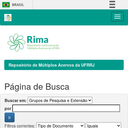
Skip
BRASIL
navigation
Simplifique!
Comunica BR
Participe
Acesso à informação
Legislação
Canais
Repositório de Múltiplos Acervos da UFRRJ
Página de Busca
Buscar em:
por
Filtros correntes: