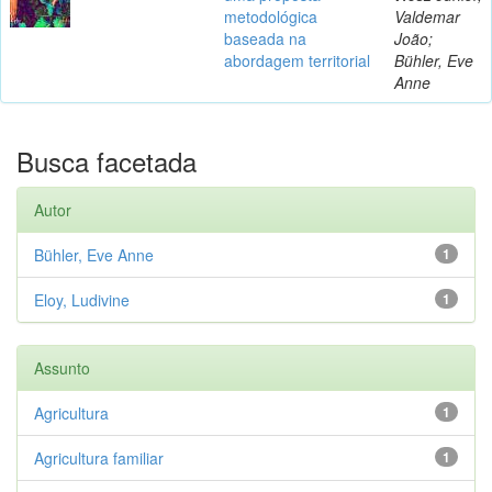
metodológica
Valdemar
baseada na
João;
abordagem territorial
Bühler, Eve
Anne
Busca facetada
Autor
Bühler, Eve Anne
1
Eloy, Ludivine
1
Assunto
Agricultura
1
Agricultura familiar
1