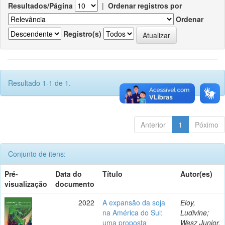
Resultados/Página
|
Ordenar registros por
Ordenar
Registro(s)
Resultado 1-1 de 1.
Anterior
1
Póximo
Conjunto de itens:
Pré-
Data do
Título
Autor(es)
visualização
documento
2022
A expansão da soja
Eloy,
na América do Sul:
Ludivine;
uma proposta
Wesz Junior,