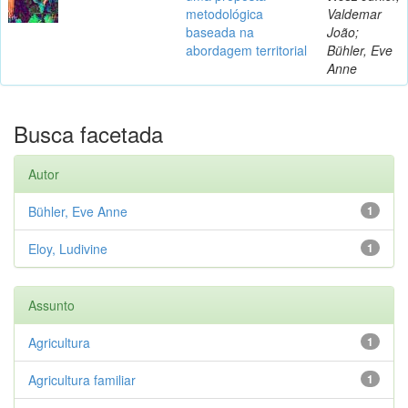
metodológica
Valdemar
baseada na
João;
abordagem territorial
Bühler, Eve
Anne
Busca facetada
Autor
Bühler, Eve Anne
1
Eloy, Ludivine
1
Assunto
Agricultura
1
Agricultura familiar
1