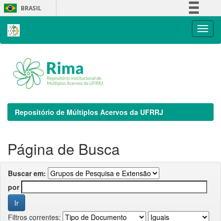
Skip
BRASIL
navigation
Simplifique!
Comunica BR
Participe
Acesso à informação
Legislação
Canais
Repositório de Múltiplos Acervos da UFRRJ
Página de Busca
Buscar em:
por
Filtros correntes: