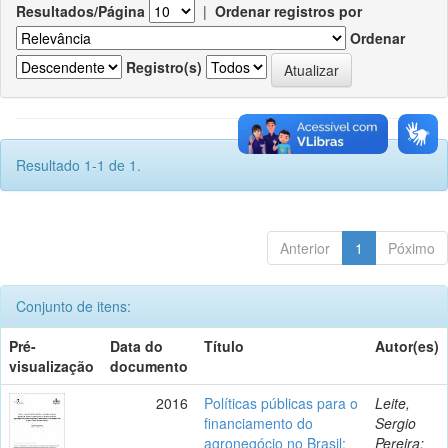
Resultados/Página
|
Ordenar registros por
Ordenar
Registro(s)
Resultado 1-1 de 1.
Anterior
1
Póximo
Conjunto de itens:
Pré-
Data do
Título
Autor(es)
visualização
documento
2016
Políticas públicas para o
Leite,
financiamento do
Sergio
agronegócio no Brasil:
Pereira;