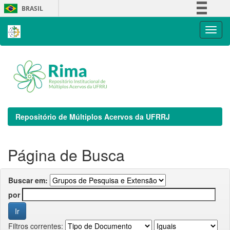
Skip
BRASIL
navigation
Simplifique!
Comunica BR
Participe
Acesso à informação
Legislação
Canais
Repositório de Múltiplos Acervos da UFRRJ
Página de Busca
Buscar em:
por
Filtros correntes: