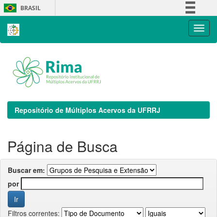
Skip
BRASIL
navigation
Simplifique!
Comunica BR
Participe
Acesso à informação
Legislação
Canais
Repositório de Múltiplos Acervos da UFRRJ
Página de Busca
Buscar em:
por
Filtros correntes: