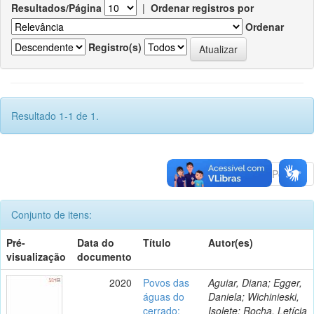
Resultados/Página
|
Ordenar registros por
Ordenar
Registro(s)
Resultado 1-1 de 1.
Anterior
1
Póximo
Conjunto de itens:
Pré-
Data do
Título
Autor(es)
visualização
documento
2020
Povos das
Aguiar, Diana; Egger,
águas do
Daniela; Wichinieski,
cerrado:
Isolete; Rocha, Letícia