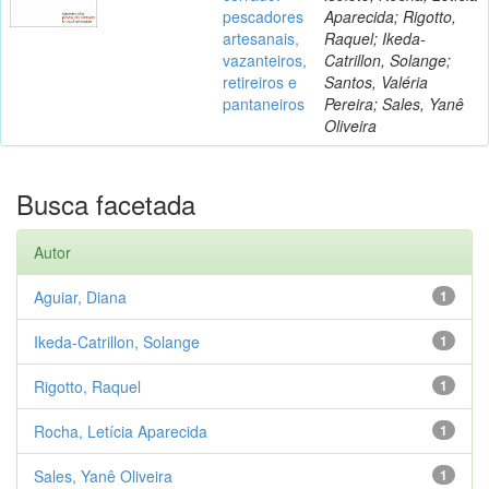
pescadores
Aparecida; Rigotto,
artesanais,
Raquel; Ikeda-
vazanteiros,
Catrillon, Solange;
retireiros e
Santos, Valéria
pantaneiros
Pereira; Sales, Yanê
Oliveira
Busca facetada
Autor
Aguiar, Diana
1
Ikeda-Catrillon, Solange
1
Rigotto, Raquel
1
Rocha, Letícia Aparecida
1
Sales, Yanê Oliveira
1