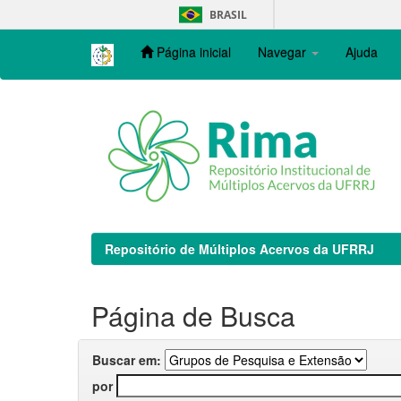
Skip
BRASIL
navigation
Página inicial
Navegar
Ajuda
Repositório de Múltiplos Acervos da UFRRJ
Página de Busca
Buscar em:
por