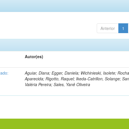
Anterior
1
Autor(es)
rado:
Aguiar, Diana; Egger, Daniela; Wichinieski, Isolete; Rocha
Aparecida; Rigotto, Raquel; Ikeda-Catrillon, Solange; San
Valéria Pereira; Sales, Yanê Oliveira