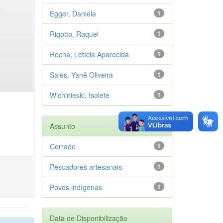
Egger, Daniela
1
Rigotto, Raquel
1
Rocha, Letícia Aparecida
1
Sales, Yanê Oliveira
1
Wichinieski, Isolete
1
Assunto
Cerrado
1
Pescadores artesanais
1
Povos indígenas
1
Data de Disponibilização