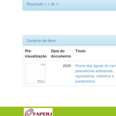
Resultado 1-1 de 1.
Conjunto de itens:
Pré-
Data do
Título
visualização
documento
2020
Povos das águas do cer
pescadores artesanais,
vazanteiros, retireiros e
pantaneiros