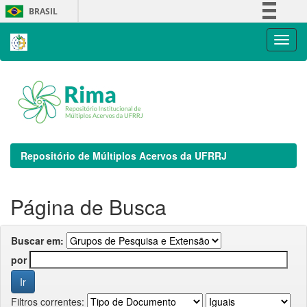
Skip
BRASIL
navigation
Simplifique!
Comunica BR
Participe
Acesso à informação
Legislação
Canais
Repositório de Múltiplos Acervos da UFRRJ
Página de Busca
Buscar em:
por
Filtros correntes: