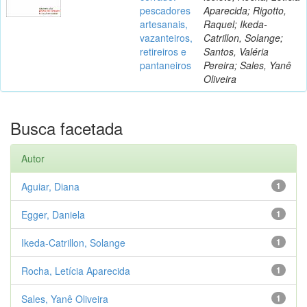
pescadores
Aparecida; Rigotto,
artesanais,
Raquel; Ikeda-
vazanteiros,
Catrillon, Solange;
retireiros e
Santos, Valéria
pantaneiros
Pereira; Sales, Yanê
Oliveira
Busca facetada
Autor
Aguiar, Diana
1
Egger, Daniela
1
Ikeda-Catrillon, Solange
1
Rocha, Letícia Aparecida
1
Sales, Yanê Oliveira
1