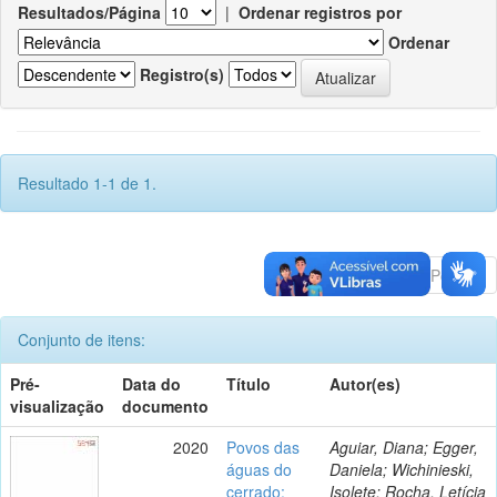
Resultados/Página
|
Ordenar registros por
Ordenar
Registro(s)
Resultado 1-1 de 1.
Anterior
1
Póximo
Conjunto de itens:
Pré-
Data do
Título
Autor(es)
visualização
documento
2020
Povos das
Aguiar, Diana; Egger,
águas do
Daniela; Wichinieski,
cerrado:
Isolete; Rocha, Letícia