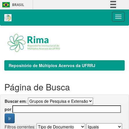
Skip
BRASIL
navigation
Simplifique!
Comunica BR
Participe
Acesso à informação
Legislação
Canais
Repositório de Múltiplos Acervos da UFRRJ
Página de Busca
Buscar em:
por
Filtros correntes: