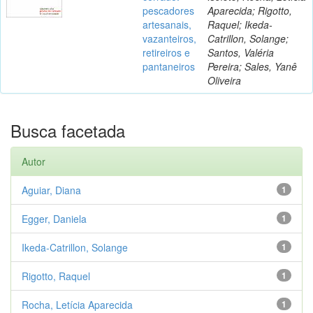
pescadores
Aparecida; Rigotto,
artesanais,
Raquel; Ikeda-
vazanteiros,
Catrillon, Solange;
retireiros e
Santos, Valéria
pantaneiros
Pereira; Sales, Yanê
Oliveira
Busca facetada
Autor
Aguiar, Diana
1
Egger, Daniela
1
Ikeda-Catrillon, Solange
1
Rigotto, Raquel
1
Rocha, Letícia Aparecida
1