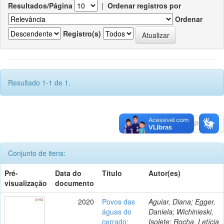
Resultados/Página
|
Ordenar registros por
Ordenar
Registro(s)
Resultado 1-1 de 1.
Anterior
1
Póximo
Conjunto de itens:
Pré-
Data do
Título
Autor(es)
visualização
documento
2020
Povos das
Aguiar, Diana; Egger,
águas do
Daniela; Wichinieski,
cerrado:
Isolete; Rocha, Letícia