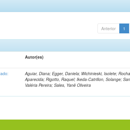
Anterior
1
Autor(es)
rado:
Aguiar, Diana; Egger, Daniela; Wichinieski, Isolete; Rocha
Aparecida; Rigotto, Raquel; Ikeda-Catrillon, Solange; San
Valéria Pereira; Sales, Yanê Oliveira