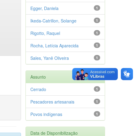
Egger, Daniela
1
Ikeda-Catrillon, Solange
1
Rigotto, Raquel
1
Rocha, Letícia Aparecida
1
Sales, Yanê Oliveira
1
Assunto
Cerrado
1
Pescadores artesanais
1
Povos indígenas
1
Data de Disponibilização