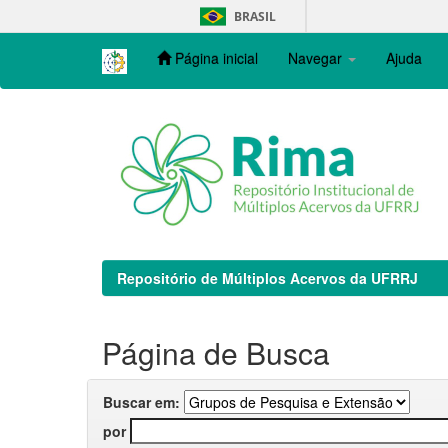
Skip
BRASIL
navigation
Página inicial
Navegar
Ajuda
Repositório de Múltiplos Acervos da UFRRJ
Página de Busca
Buscar em:
por