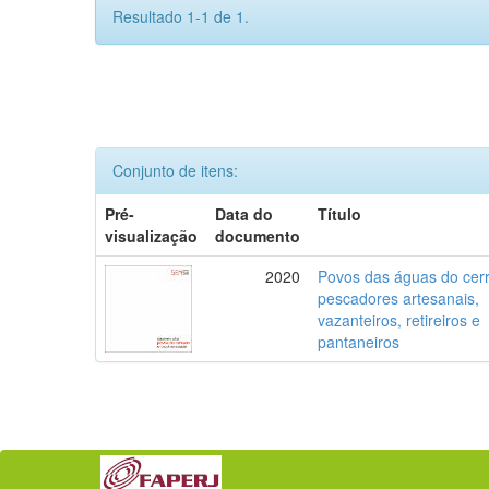
Resultado 1-1 de 1.
Conjunto de itens:
Pré-
Data do
Título
visualização
documento
2020
Povos das águas do cer
pescadores artesanais,
vazanteiros, retireiros e
pantaneiros