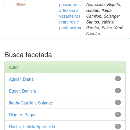
pescadores
Aparecida; Rigotto,
artesanais,
Raquel; Ikeda-
vazanteiros,
Catrillon, Solange;
retireiros e
Santos, Valéria
pantaneiros
Pereira; Sales, Yanê
Oliveira
Busca facetada
Autor
Aguiar, Diana
1
Egger, Daniela
1
Ikeda-Catrillon, Solange
1
Rigotto, Raquel
1
Rocha, Letícia Aparecida
1