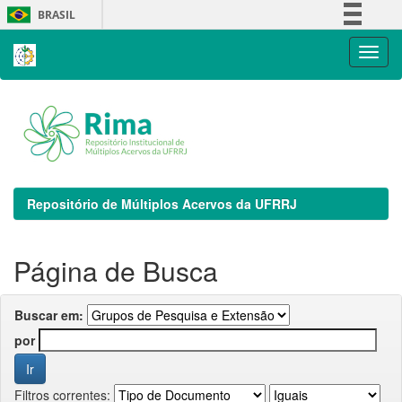
Skip
BRASIL
navigation
Simplifique!
Comunica BR
Participe
Acesso à informação
Legislação
Canais
Repositório de Múltiplos Acervos da UFRRJ
Página de Busca
Buscar em:
por
Filtros correntes: