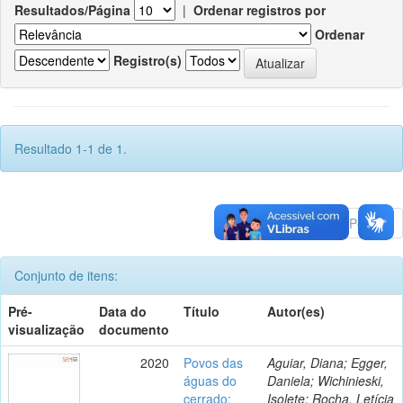
Resultados/Página
|
Ordenar registros por
Ordenar
Registro(s)
Resultado 1-1 de 1.
Anterior
1
Póximo
Conjunto de itens:
Pré-
Data do
Título
Autor(es)
visualização
documento
2020
Povos das
Aguiar, Diana; Egger,
águas do
Daniela; Wichinieski,
cerrado:
Isolete; Rocha, Letícia