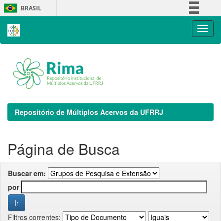
Skip
BRASIL
navigation
Simplifique!
Comunica BR
Participe
Acesso à informação
Legislação
Canais
Repositório de Múltiplos Acervos da UFRRJ
Página de Busca
Buscar em:
por
Filtros correntes: