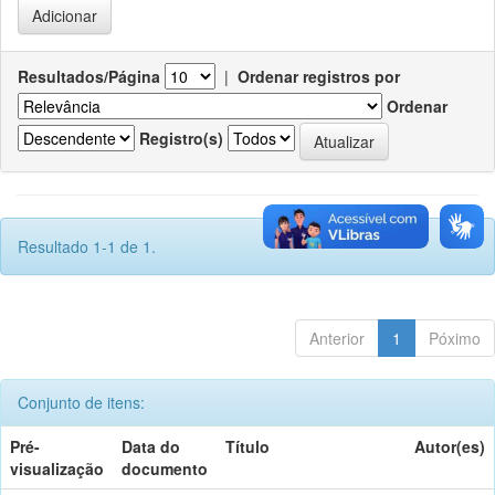
Resultados/Página
|
Ordenar registros por
Ordenar
Registro(s)
Resultado 1-1 de 1.
Anterior
1
Póximo
Conjunto de itens:
Pré-
Data do
Título
Autor(es)
visualização
documento