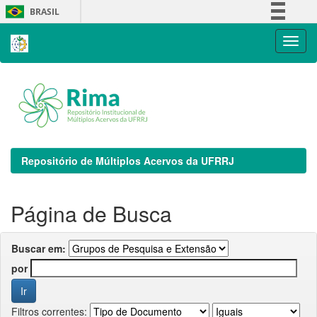
Skip
BRASIL
navigation
Simplifique!
Comunica BR
Participe
Acesso à informação
Legislação
Canais
Repositório de Múltiplos Acervos da UFRRJ
Página de Busca
Buscar em:
por
Filtros correntes: