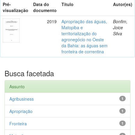
Pré-
Data do
Título
Autor(es)
visualização
documento
2019
Apropriação das águas,
Bonfim,
Matopiba e
Joice
territorialização do
Silva
agronegócio no Oeste
da Bahia: as águas sem
fronteira de correntina
Busca facetada
Assunto
Agribusiness
1
Apropriação
1
Fronteira
1