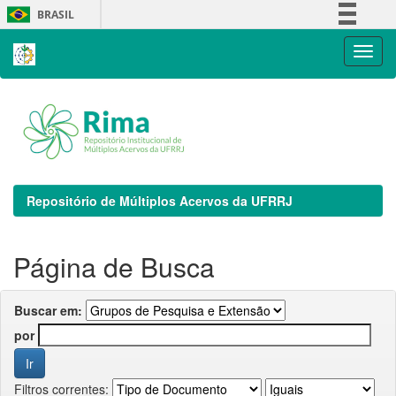
Skip
BRASIL
navigation
Simplifique!
Comunica BR
Participe
Acesso à informação
Legislação
Canais
Repositório de Múltiplos Acervos da UFRRJ
Página de Busca
Buscar em:
por
Filtros correntes: