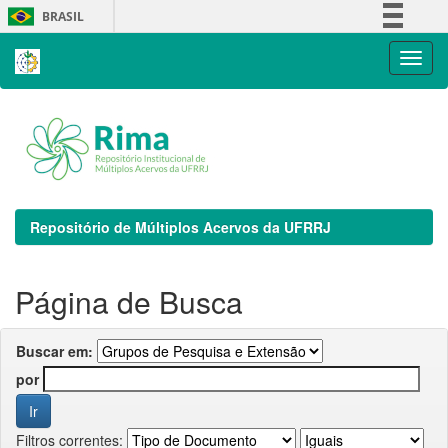
Skip
BRASIL
navigation
Simplifique!
Comunica BR
Participe
Acesso à informação
Legislação
Canais
Repositório de Múltiplos Acervos da UFRRJ
Página de Busca
Buscar em:
por
Filtros correntes: