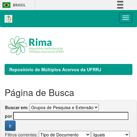
Skip
BRASIL
navigation
Simplifique!
Comunica BR
Participe
Acesso à informação
Legislação
Canais
Repositório de Múltiplos Acervos da UFRRJ
Página de Busca
Buscar em:
por
Filtros correntes: