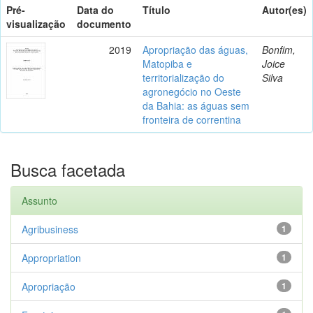
Pré-
Data do
Título
Autor(es)
visualização
documento
2019
Apropriação das águas,
Bonfim,
Matopiba e
Joice
territorialização do
Silva
agronegócio no Oeste
da Bahia: as águas sem
fronteira de correntina
Busca facetada
Assunto
Agribusiness
1
Appropriation
1
Apropriação
1