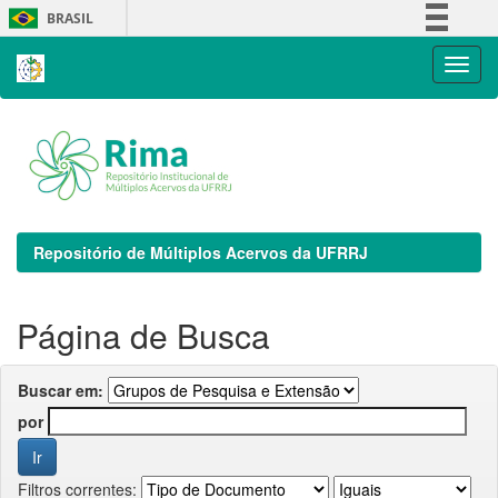
Skip
BRASIL
navigation
Simplifique!
Comunica BR
Participe
Acesso à informação
Legislação
Canais
Repositório de Múltiplos Acervos da UFRRJ
Página de Busca
Buscar em:
por
Filtros correntes: