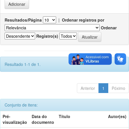
Resultados/Página
|
Ordenar registros por
Ordenar
Registro(s)
Resultado 1-1 de 1.
Anterior
1
Póximo
Conjunto de itens:
Pré-
Data do
Título
Autor(es)
visualização
documento