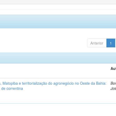
Anterior
1
Au
 Matopiba e territorialização do agronegócio no Oeste da Bahia:
Bon
 de correntina
Joi