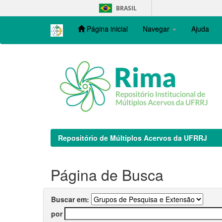
Skip
BRASIL
navigation
Página inicial
Navegar
Ajuda
Repositório de Múltiplos Acervos da UFRRJ
Página de Busca
Buscar em:
por