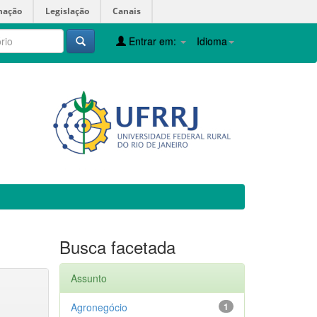
mação
Legislação
Canais
Entrar em:
Idioma
Busca facetada
Assunto
Agronegócio
1