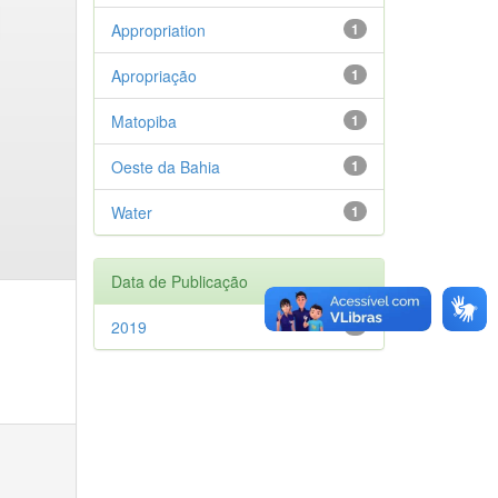
Appropriation
1
Apropriação
1
Matopiba
1
Oeste da Bahia
1
Water
1
Data de Publicação
2019
1