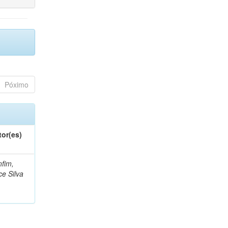
Póximo
tor(es)
fim,
ce Silva