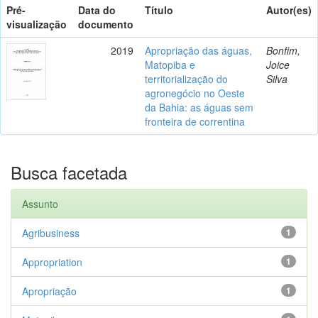
Pré-
Data do
Título
Autor(es)
visualização
documento
2019
Apropriação das águas,
Bonfim,
Matopiba e
Joice
territorialização do
Silva
agronegócio no Oeste
da Bahia: as águas sem
fronteira de correntina
Busca facetada
Assunto
Agribusiness
1
Appropriation
1
Apropriação
1