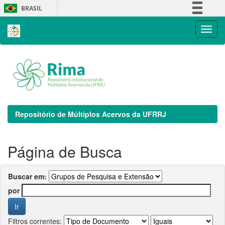
Skip
BRASIL
navigation
Simplifique!
Comunica BR
Participe
Acesso à informação
Legislação
Canais
Repositório de Múltiplos Acervos da UFRRJ
Página de Busca
Buscar em:
por
Filtros correntes: