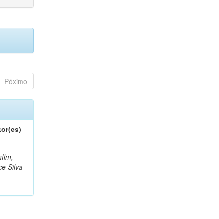
Póximo
tor(es)
fim,
ce Silva