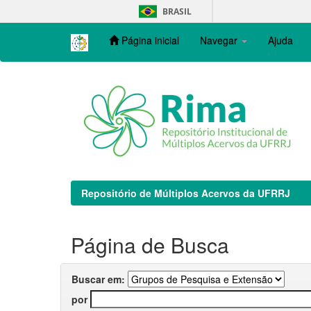
Skip
BRASIL
navigation
Página inicial
Navegar
Ajuda
Repositório de Múltiplos Acervos da UFRRJ
Página de Busca
Buscar em:
por