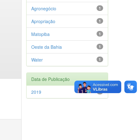
Agronegócio
1
Apropriação
1
Matopiba
1
Oeste da Bahia
1
Water
1
Data de Publicação
2019
1