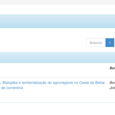
Anterior
1
Au
 Matopiba e territorialização do agronegócio no Oeste da Bahia:
Bon
 de correntina
Joi